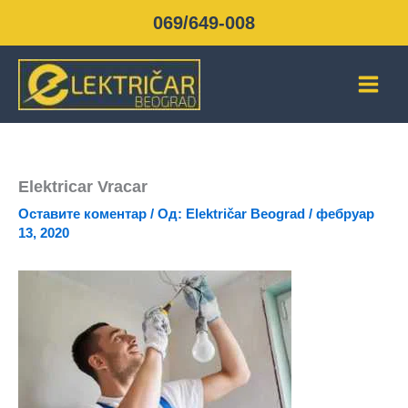
Пређи
069/649-008
на
садржај
Elektricar Vracar
Оставите коментар
/ Од:
Električar Beograd
/
фебруар
13, 2020