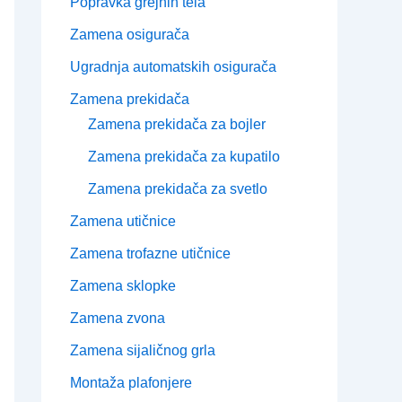
Popravka grejnih tela
Zamena osigurača
Ugradnja automatskih osigurača
Zamena prekidača
Zamena prekidača za bojler
Zamena prekidača za kupatilo
Zamena prekidača za svetlo
Zamena utičnice
Zamena trofazne utičnice
Zamena sklopke
Zamena zvona
Zamena sijaličnog grla
Montaža plafonjere