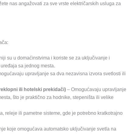
ete nas angažovati za sve vrste električarskih usluga za
ača:
iji su u domaćinstvima i koriste se za uključivanje i
li uređaja sa jednog mesta.
gućavaju upravljanje sa dva nezavisna izvora svetlosti ili
klopni ili hotelski prekidači)
– Omogućavaju upravljanje
mesta, što je praktično za hodnike, stepeništa ili velike
, releje ili pametne sisteme, gde je potrebno kratkotrajno
je koje omogućava automatsko uključivanje svetla na