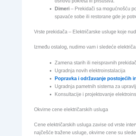
osnovu pokreta ili prisustva.
Dimeri
– Prekidači sa mogućnošću pod
spavaće sobe ili restorane gde je potr
Vrste prekidača – Električarske usluge koje nu
Između ostalog, nudimo vam i sledeće električa
Zamena starih ili neispravnih prekida
Ugradnja novih elektroinstalacija
Popravka i održavanje postojećih in
Ugradnja pametnih sistema za upravl
Konsultacije i projektovanje elektroin
Okvirne cene električarskih usluga
Cene električarskih usluga zavise od vrste interv
najčešće tražene usluge, okvirne cene su slede