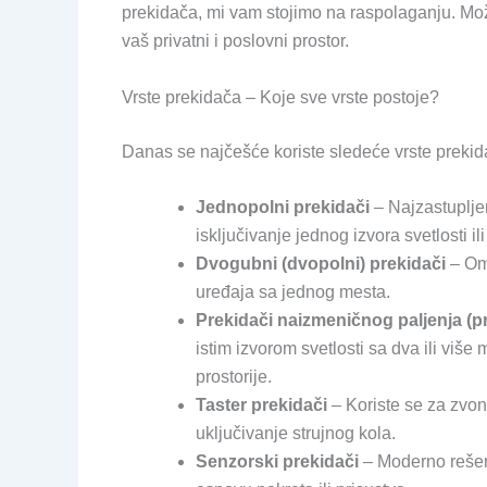
prekidača, mi vam stojimo na raspolaganju. Mož
vaš privatni i poslovni prostor.
Vrste prekidača – Koje sve vrste postoje?
Danas se najčešće koriste sledeće vrste prekid
Jednopolni prekidači
– Najzastupljen
isključivanje jednog izvora svetlosti i
Dvogubni (dvopolni) prekidači
– Omo
uređaja sa jednog mesta.
Prekidači naizmeničnog paljenja (pre
istim izvorom svetlosti sa dva ili više 
prostorije.
Taster prekidači
– Koriste se za zvona
uključivanje strujnog kola.
Senzorski prekidači
– Moderno rešen