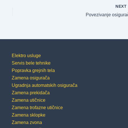
NEX
Povezivanje osigura
Elektro usluge
Servis bele tehnike
Popravka grejnih tela
Zamena osigurača
Ugradnja automatskih osigurača
Zamena prekidača
Zamena utičnice
Zamena trofazne utičnice
Zamena sklopke
Zamena zvona