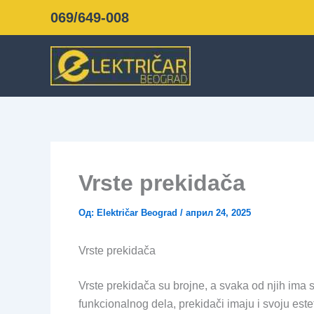
Пређи
069/649-008
на
садржај
Vrste prekidača
Од:
Električar Beograd
/
април 24, 2025
Vrste prekidača
Vrste prekidača su brojne, a svaka od njih ima
funkcionalnog dela, prekidači imaju i svoju est