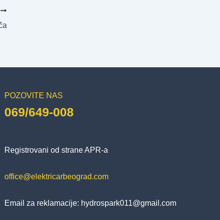
T
ča
POZOVITE NAS
069/649-008
Registrovani od strane APR-a
office@elektricarbeograd.com
Email za reklamacije:
hydrospark011@gmail.com