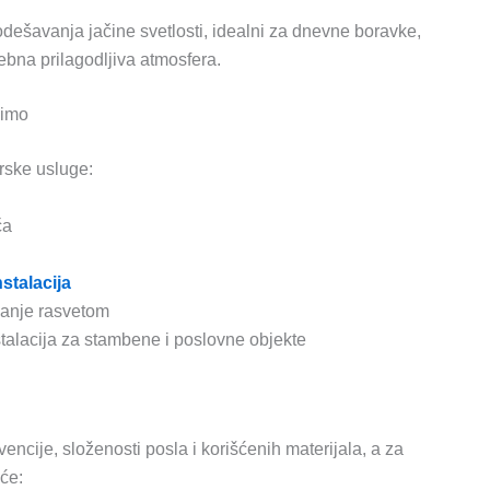
ešavanja jačine svetlosti, idealni za dnevne boravke,
ebna prilagodljiva atmosfera.
dimo
rske usluge:
ča
stalacija
janje rasvetom
stalacija za stambene i poslovne objekte
encije, složenosti posla i korišćenih materijala, a za
će: