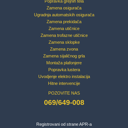
Popravka grejnih tela
Zamena osigurača
Ugradnja automatskih osigurača
Zamena prekidača
Zamena utičnice
Zamena trofazne utičnice
Zamena sklopke
Zamena zvona
Zamena sijaličnog grla
Montaža plafonjere
Popravka lustera
Uvodjenje elektro instalacija
Hitne intervencije
POZOVITE NAS
069/649-008
Registrovani od strane APR-a