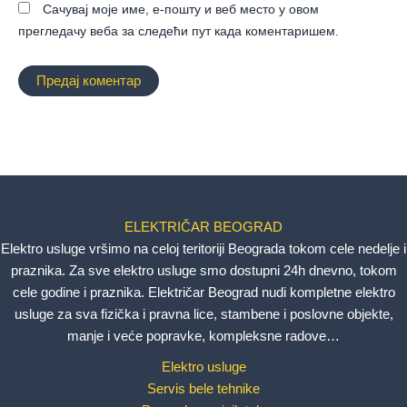
Сачувај моје име, е-пошту и веб место у овом
прегледачу веба за следећи пут када коментаришем.
ELEKTRIČAR BEOGRAD
Elektro usluge vršimo na celoj teritoriji Beograda tokom cele nedelje i
praznika. Za sve elektro usluge smo dostupni 24h dnevno, tokom
cele godine i praznika. Električar Beograd nudi kompletne elektro
usluge za sva fizička i pravna lice, stambene i poslovne objekte,
manje i veće popravke, kompleksne radove…
Elektro usluge
Servis bele tehnike