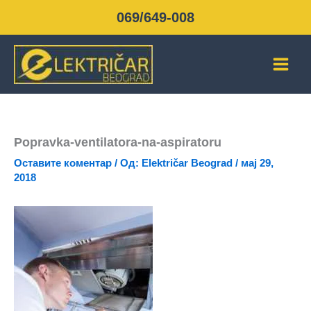
Пређи
069/649-008
на
садржај
Popravka-ventilatora-na-aspiratoru
Оставите коментар
/ Од:
Električar Beograd
/
мај 29,
2018