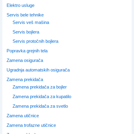
Elektro usluge
Servis bele tehnike
Servis veš mašina
Servis bojlera
Servis protočnih bojlera
Popravka grejnih tela
Zamena osigurača
Ugradnja automatskih osigurača
Zamena prekidača
Zamena prekidača za bojler
Zamena prekidača za kupatilo
Zamena prekidača za svetlo
Zamena utičnice
Zamena trofazne utičnice