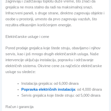
zagrevaju i zadržavaju toplotu duže vreme, što znači da
grejalica ne mora stalno da radi na maksimalnoj snazi.
Infracrveni paneli, s druge strane, direktno zagrevaju objekte i
osobe u prostoriji, umesto da prvo zagrevaju vazduh, što
rezultira efikasnijim korišćenjem energije.
Električarske usluge i cene
Pored prodaje grejalica koje štede struju, obavljamo i njihov
servis, kao i još mnogo drugih električarskih usluga. Naše
intervencije uključuju instalaciju, popravku i održavanje
električnih sistema. Okvirne cene za najčešće električarske
usluge su sledeće:
Instalacija grejalica: od 6,000 dinara
Popravka električnih instalacija
: od 4,000 dinara
Servis grejalica koje štede struju: od 5,000 dinara
Račun i garancija