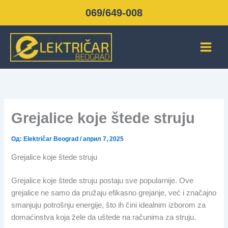
Пређи
069/649-008
на
садржај
Grejalice koje štede struju
Од:
Električar Beograd
/
април 7, 2025
Grejalice koje štede struju
Grejalice koje štede struju postaju sve popularnije. Ove
grejalice ne samo da pružaju efikasno grejanje, već i značajno
smanjuju potrošnju energije, što ih čini idealnim izborom za
domaćinstva koja žele da uštede na računima za struju.