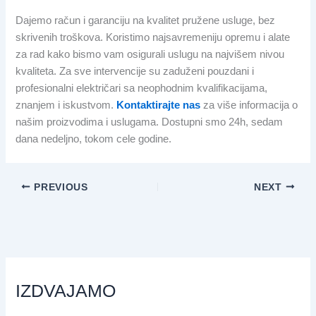
Dajemo račun i garanciju na kvalitet pružene usluge, bez
skrivenih troškova. Koristimo najsavremeniju opremu i alate
za rad kako bismo vam osigurali uslugu na najvišem nivou
kvaliteta. Za sve intervencije su zaduženi pouzdani i
profesionalni električari sa neophodnim kvalifikacijama,
znanjem i iskustvom.
Kontaktirajte nas
za više informacija o
našim proizvodima i uslugama. Dostupni smo 24h, sedam
dana nedeljno, tokom cele godine.
PREVIOUS
NEXT
IZDVAJAMO