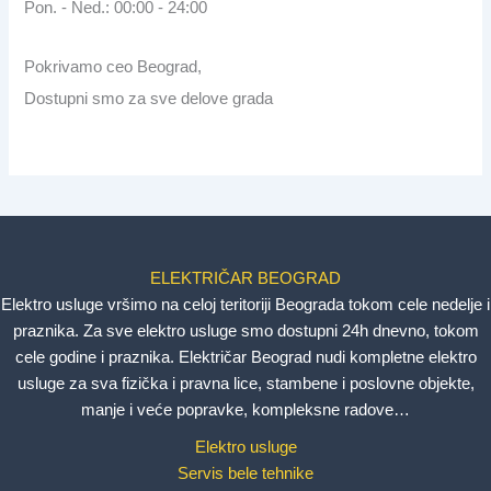
Pon. - Ned.: 00:00 - 24:00
Pokrivamo ceo Beograd,
Dostupni smo za sve delove grada
ELEKTRIČAR BEOGRAD
Elektro usluge vršimo na celoj teritoriji Beograda tokom cele nedelje i
praznika. Za sve elektro usluge smo dostupni 24h dnevno, tokom
cele godine i praznika. Električar Beograd nudi kompletne elektro
usluge za sva fizička i pravna lice, stambene i poslovne objekte,
manje i veće popravke, kompleksne radove…
Elektro usluge
Servis bele tehnike