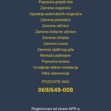
Popravka grejnih tela
Zamena osigurača
Ugradnja automatskih osigurača
Zamena prekidača
Zamena utičnice
Zamena trofazne utičnice
Zamena sklopke
Zamena zvona
Zamena sijaličnog grla
Montaža plafonjere
Popravka lustera
Uvodjenje elektro instalacija
Hitne intervencije
POZOVITE NAS
069/649-008
Registrovani od strane APR-a