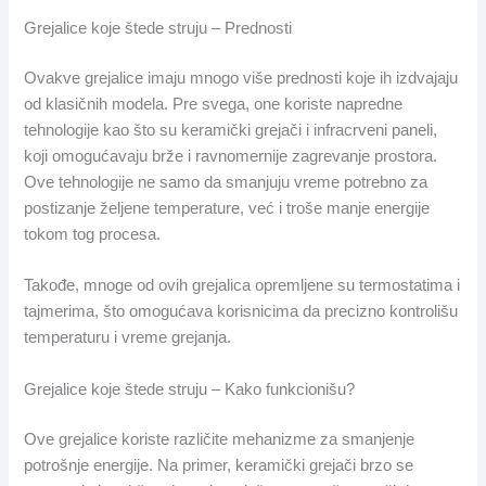
Grejalice koje štede struju – Prednosti
Ovakve grejalice imaju mnogo više prednosti koje ih izdvajaju
od klasičnih modela. Pre svega, one koriste napredne
tehnologije kao što su keramički grejači i infracrveni paneli,
koji omogućavaju brže i ravnomernije zagrevanje prostora.
Ove tehnologije ne samo da smanjuju vreme potrebno za
postizanje željene temperature, već i troše manje energije
tokom tog procesa.
Takođe, mnoge od ovih grejalica opremljene su termostatima i
tajmerima, što omogućava korisnicima da precizno kontrolišu
temperaturu i vreme grejanja.
Grejalice koje štede struju – Kako funkcionišu?
Ove grejalice koriste različite mehanizme za smanjenje
potrošnje energije. Na primer, keramički grejači brzo se