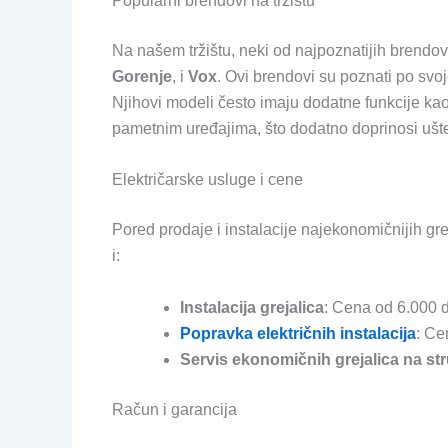
Popularni brendovi na tržištu
Na našem tržištu, neki od najpoznatijih brendov
Gorenje
, i
Vox
. Ovi brendovi su poznati po svoj
Njihovi modeli često imaju dodatne funkcije kao
pametnim uređajima, što dodatno doprinosi ušte
Električarske usluge i cene
Pored prodaje i instalacije najekonomičnijih gre
i:
Instalacija grejalica
: Cena od 6.000 
Popravka električnih instalacija
: Ce
Servis ekonomičnih grejalica na str
Račun i garancija