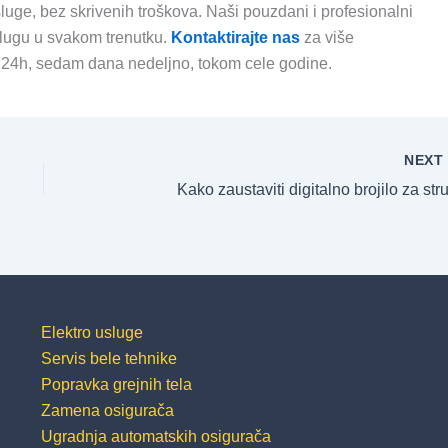
luge, bez skrivenih troškova. Naši pouzdani i profesionalni
uslugu u svakom trenutku.
Kontaktirajte nas
za više
o 24h, sedam dana nedeljno, tokom cele godine.
NEX
Kako zaustaviti digitalno brojilo za str
Elektro usluge
Servis bele tehnike
Popravka grejnih tela
Zamena osigurača
Ugradnja automatskih osigurača