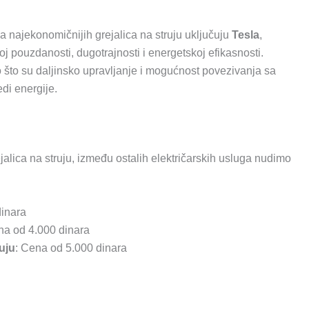
a najekonomičnijih grejalica na struju uključuju
Tesla
,
oj pouzdanosti, dugotrajnosti i energetskoj efikasnosti.
 što su daljinsko upravljanje i mogućnost povezivanja sa
di energije.
jalica na struju, između ostalih električarskih usluga nudimo
dinara
na od 4.000 dinara
uju
: Cena od 5.000 dinara