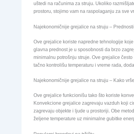
uštedi na računima za struju. Ukoliko razmišlja
prostoru, stojimo vam na raspolaganju za sve vr
Najekonomičnije grejalice na struju – Prednosti
Ove grejalice koriste napredne tehnologije koj
glavna prednost je u sposobnosti da brzo zagrej
minimalnu potrošnju struje. Ove grejalice često
tačno kontrolišu temperaturu i vreme rada, dod
Najekonomičnije grejalice na struju – Kako vrš
Ove grejalice funkcionišu tako što koriste konvekc
Konvekcione grejalice zagrevaju vazduh koji cirk
zagrevaju objekte i ljude u prostoriji. Obe met
željene temperature uz minimalne gubitke energ