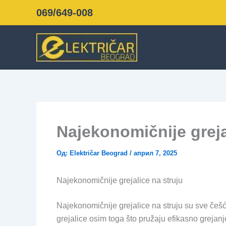
Пређи
069/649-008
на
садржај
Najekonomičnije greja
Од:
Električar Beograd
/
април 7, 2025
Najekonomičnije grejalice na struju
Najekonomičnije grejalice na struju su sve češć
grejalice osim toga što pružaju efikasno grejan