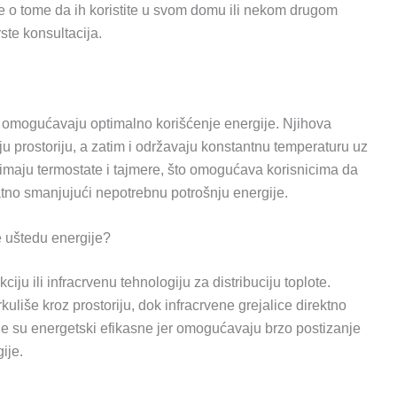
te o tome da ih koristite u svom domu ili nekom drugom
ste konsultacija.
e omogućavaju optimalno korišćenje energije. Njihova
u prostoriju, a zatim i održavaju konstantnu temperaturu uz
 imaju termostate i tajmere, što omogućava korisnicima da
atno smanjujući nepotrebnu potrošnju energije.
e uštedu energije?
iju ili infracrvenu tehnologiju za distribuciju toplote.
uliše kroz prostoriju, dok infracrvene grejalice direktno
ode su energetski efikasne jer omogućavaju brzo postizanje
ije.