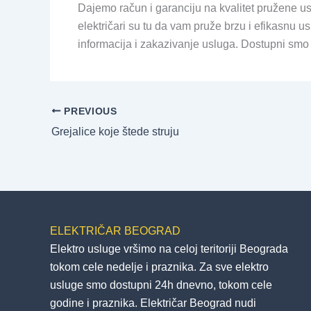
Dajemo račun i garanciju na kvalitet pružene us
električari su tu da vam pruže brzu i efikasnu 
informacija i zakazivanje usluga. Dostupni sm
PREVIOUS
Grejalice koje štede struju
ELEKTRIČAR BEOGRAD
Elektro usluge vršimo na celoj teritoriji Beograda
tokom cele nedelje i praznika. Za sve elektro
usluge smo dostupni 24h dnevno, tokom cele
godine i praznika. Električar Beograd nudi