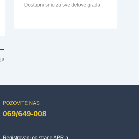
Dostupni smo za sve delove grada
T
uju
POZOVITE NAS
069/649-008
Registrovani od strane APR-a