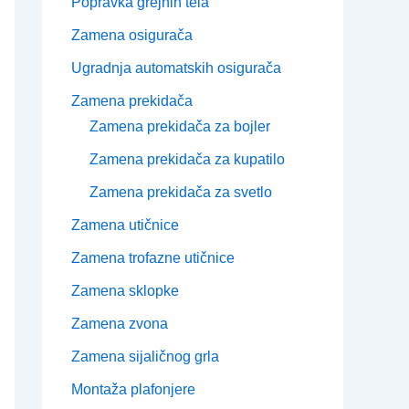
Popravka grejnih tela
Zamena osigurača
Ugradnja automatskih osigurača
Zamena prekidača
Zamena prekidača za bojler
Zamena prekidača za kupatilo
Zamena prekidača za svetlo
Zamena utičnice
Zamena trofazne utičnice
Zamena sklopke
Zamena zvona
Zamena sijaličnog grla
Montaža plafonjere