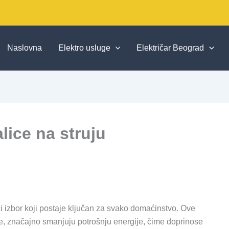
Naslovna
Elektro usluge
Električar Beograd
lice na struju
i izbor koji postaje ključan za svako domaćinstvo. Ove
je, značajno smanjuju potrošnju energije, čime doprinose